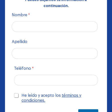
*
continuación.
Nombre
*
Apellido
Teléfono
*
C
He leído y acepto los
términos y
a
condiciones.
s
i