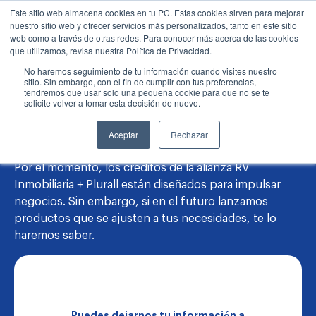
Este sitio web almacena cookies en tu PC. Estas cookies sirven para mejorar
nuestro sitio web y ofrecer servicios más personalizados, tanto en este sitio
web como a través de otras redes. Para conocer más acerca de las cookies
que utilizamos, revisa nuestra Política de Privacidad.
No haremos seguimiento de tu información cuando visites nuestro
sitio. Sin embargo, con el fin de cumplir con tus preferencias,
tendremos que usar solo una pequeña cookie para que no se te
solicite volver a tomar esta decisión de nuevo.
Muchas gracias por tu interés en
nuestros créditos
Aceptar
Rechazar
Por el momento, los créditos de la alianza RV
Inmobiliaria + Plurall están diseñados para impulsar
negocios. Sin embargo, si en el futuro lanzamos
productos que se ajusten a tus necesidades, te lo
haremos saber.
*
Puedes dejarnos tu información a