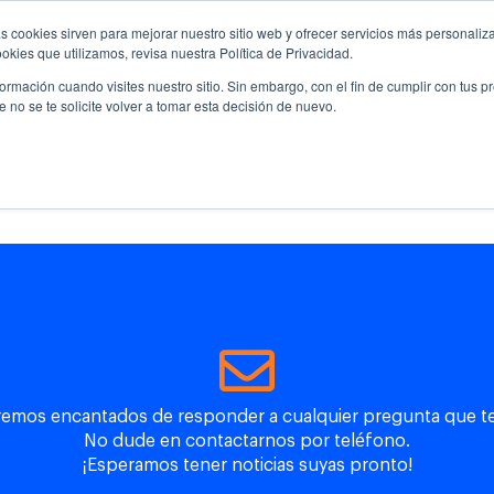
s cookies sirven para mejorar nuestro sitio web y ofrecer servicios más personaliza
kies que utilizamos, revisa nuestra Política de Privacidad.
rmación cuando visites nuestro sitio. Sin embargo, con el fin de cumplir con tus 
no se te solicite volver a tomar esta decisión de nuevo.
racias por su
inter
remos encantados de responder a cualquier pregunta que t
No dude en contactarnos por teléfono.
¡Esperamos tener noticias suyas pronto!