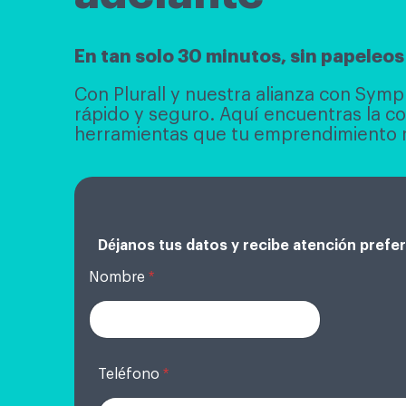
En tan solo 30 minutos, sin papeleos 
Con Plurall y nuestra alianza con Sympl
rápido y seguro. Aquí encuentras la con
herramientas que tu emprendimiento n
Déjanos tus datos y recibe atención prefere
Nombre
*
Teléfono
*