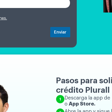
nes.
Enviar
Pasos para soli
crédito Plurall
Descarga la app de 
o
App Store.
Abre la app y sigue 