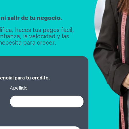
ni salir de tu negocio.
ifica, haces tus pagos fácil,
fianza, la velocidad y las
ecesita para crecer.
ncial para tu crédito.
Apellido