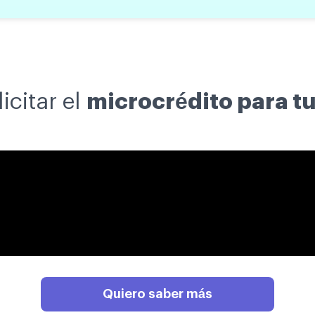
citar el
microcrédito para t
Quiero saber más