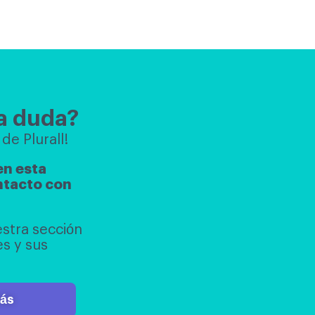
a duda?
de Plurall!
en esta
ntacto con
stra sección
s y sus
más