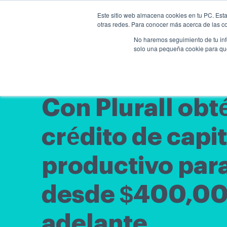
Este sitio web almacena cookies en tu PC. Esta
otras redes. Para conocer más acerca de las coo
No haremos seguimiento de tu info
solo una pequeña cookie para que 
Con Plurall obt
crédito de capit
productivo para
desde $400,00
adelante​