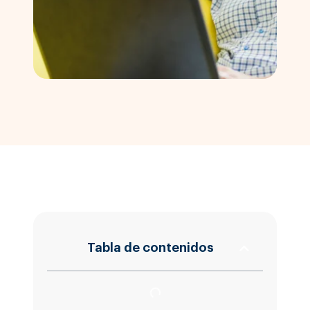
Tabla de contenidos