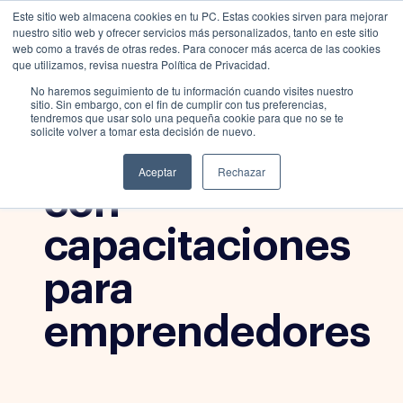
Este sitio web almacena cookies en tu PC. Estas cookies sirven para mejorar
nuestro sitio web y ofrecer servicios más personalizados, tanto en este sitio
web como a través de otras redes. Para conocer más acerca de las cookies
que utilizamos, revisa nuestra Política de Privacidad.
No haremos seguimiento de tu información cuando visites nuestro
Blog
,
Crédito y
sitio. Sin embargo, con el fin de cumplir con tus preferencias,
tendremos que usar solo una pequeña cookie para que no se te
Finanzas
solicite volver a tomar esta decisión de nuevo.
5 plataformas
Aceptar
Rechazar
con
capacitaciones
para
emprendedores