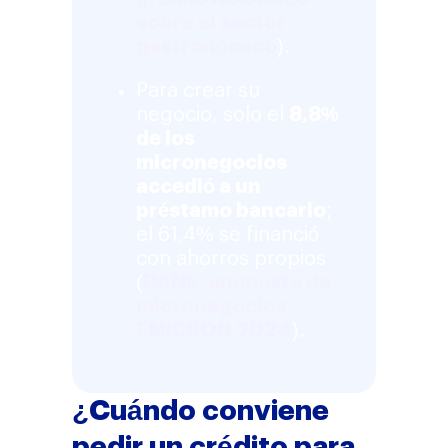
sobre el sector
gastronómico
).
Para crear su
negocio, solo el
8,8%
de los
micronegocios
accedió a un
préstamo bancario
;
el 61,4% se financió
con ahorros propios
(
DANE, encuesta de
micronegocios
EMICRON 2024
).
¿Cuándo conviene
pedir un crédito para