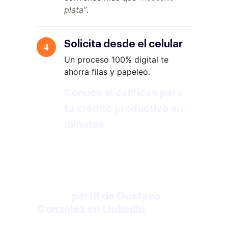
plata”
.
Solicita desde el celular
4
Un proceso 100% digital te
ahorra filas y papeleo.
Conoce si calificas para
tu crédito productivo en
›
minutos
Gustavo González
Co-Founder & Head of Lending | Plurall
perfil de Gustavo
LinkedIn:
González en LinkedIn
Llevamos más de 4 años ayudando a