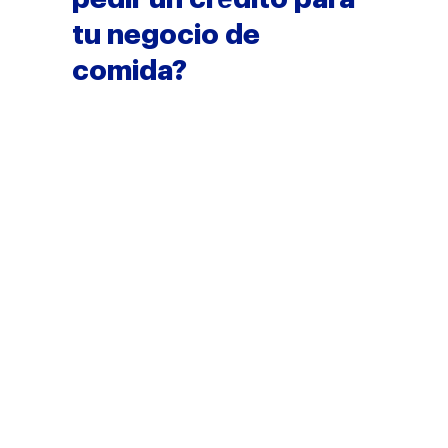
tu negocio de
comida?
Conviene pedir un crédito para
tu negocio de comida cuando el
dinero va a producir más
dinero: ese es el crédito
productivo. Tiene sentido si
tienes un pedido grande que no
cubre tu caja, la opción de
comprar insumo más barato por
volumen o demanda que ya no
alcanzas a atender con tus
equipos actuales.