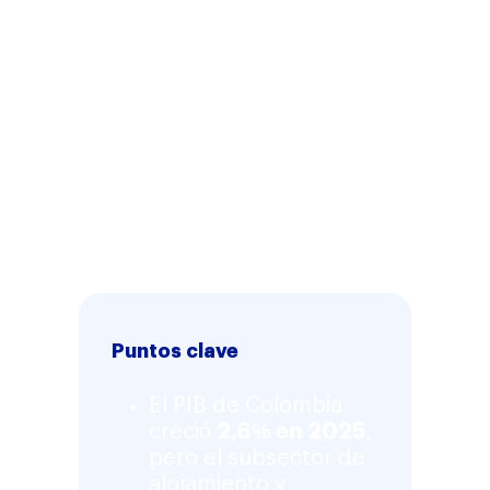
ese emprendedor.
Plurall es
una fintech colombiana que
ofrece microcrédito digital
productivo para
emprendedores e
independientes
, pensado para
que tu negocio de comida
crezca con capital de trabajo.
Somos la primera plataforma
digital con el apoyo de Visa.
Puntos clave
El PIB de Colombia
creció
2,6% en 2025
,
pero el subsector de
alojamiento y