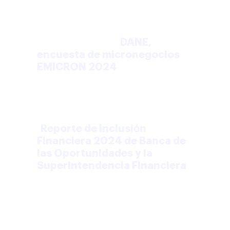
micronegocios accedió a un
préstamo bancario
para
arrancar y el 61,4% lo hizo con
ahorros propios (
DANE,
encuesta de micronegocios
EMICRON 2024
). A nivel
general, el acceso a crédito
llegó al
35,5% de los adultos
en
2024 y el microcrédito se ubicó
en
6,2%
, en leve descenso
(
Reporte de Inclusión
Financiera 2024 de Banca de
las Oportunidades y la
Superintendencia Financiera
).
Estas son las rutas de
financiación para restaurante
que tienes en el país: