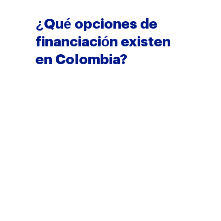
¿Qué opciones de
financiación existen
en Colombia?
Las opciones de financiación
para un negocio de comida en
Colombia son cuatro: los
bancos tradicionales, las líneas
públicas de fomento para
mipymes, el microcrédito digital
de fintechs y, como opción a
evitar, el gota a gota informal.
El acceso al crédito formal
sigue siendo el cuello de botella
de los negocios pequeños.
Solo el
8,8% de los