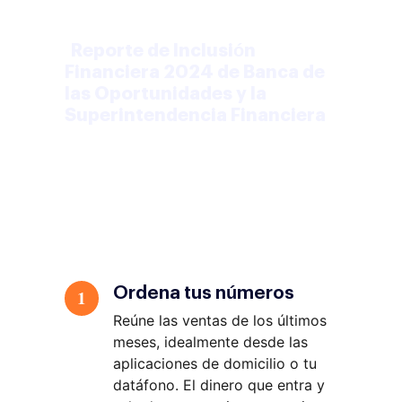
2024 y el microcrédito se ubicó
en
6,2%
, en leve descenso
(
Reporte de Inclusión
Financiera 2024 de Banca de
las Oportunidades y la
Superintendencia Financiera
).
Estas son las rutas de
financiación para restaurante
que tienes en el país:
Ordena tus números
1
Reúne las ventas de los últimos
meses, idealmente desde las
aplicaciones de domicilio o tu
datáfono. El dinero que entra y