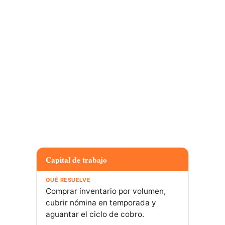
aumenta tus ventas o tu
capacidad: capital de trabajo
(inventario y nómina en
temporada), equipos de cocina,
un nuevo punto o cocina, y los
domicilios. La diferencia entre
un crédito que impulsa y uno
que ahoga está en el destino
del dinero. Aquí va lo que sí
mueve la aguja.
Capital de trabajo
Comprar inventario por volumen,
cubrir nómina en temporada y
aguantar el ciclo de cobro.