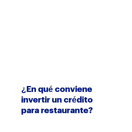
La regla práctica: un crédito
tiene sentido cuando produce
más de lo que cuesta la cuota.
No es para cubrir un hueco
emocional ni para gastos
personales; es para que tu
negocio facture más. Por eso,
antes de buscar un
préstamo
para restaurante
, conviene
tener clara la oportunidad
concreta que vas a financiar.
¿En qué conviene
invertir un crédito
para restaurante?
Conviene invertir un crédito
para restaurante en lo que