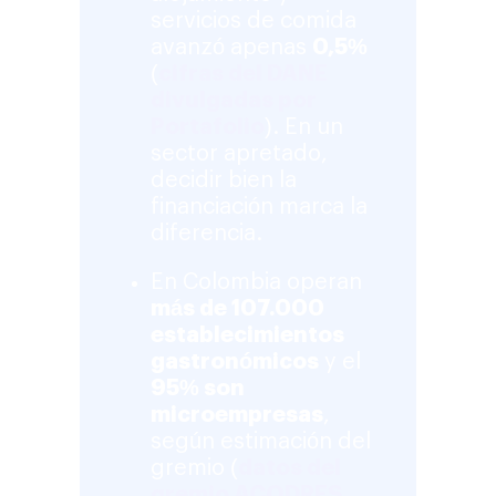
servicios de comida
avanzó apenas
0,5%
(
cifras del DANE
divulgadas por
Portafolio
). En un
sector apretado,
decidir bien la
financiación marca la
diferencia.
En Colombia operan
más de 107.000
establecimientos
gastronómicos
y el
95% son
microempresas
,
según estimación del
gremio (
datos del
gremio ACODRES