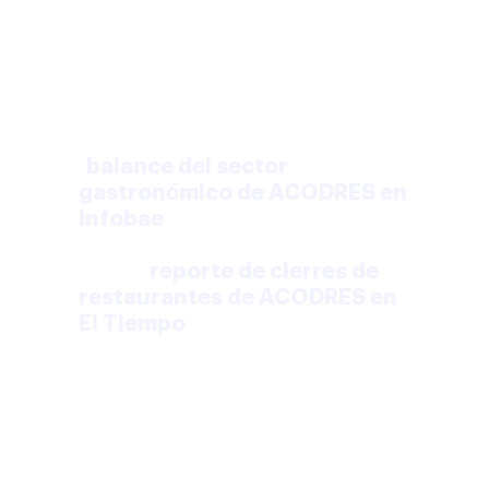
El sector lo necesita más que
nunca. ACODRES reportó una
caída de ventas del
44,3% en
2024
mientras los costos de
producción subían
26,3%
(
balance del sector
gastronómico de ACODRES en
Infobae
), y más de
2.000
restaurantes cerraron en
2025
(
reporte de cierres de
restaurantes de ACODRES en
El Tiempo
). En ese contexto, el
capital de trabajo no es
opcional: es lo que te permite
comprar mejor, no parar la
operación y aguantar la
temporada baja.