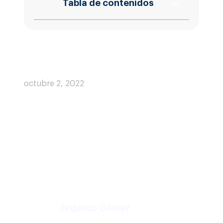
Tabla de contenidos
octubre 2, 2022
Durante este tiempo hemos
tenido la oportunidad de ir
creciendo y aprendiendo de la
mano de nuestros clientes, es por
eso que decidimos recopilar las
dudas más frecuentes y las
novedades que trae Plurall para
todos sus clientes. En esta
ocasión nuestro Co-fundador y
CEO
Federico Gómez
nos ayuda a
responderlas: