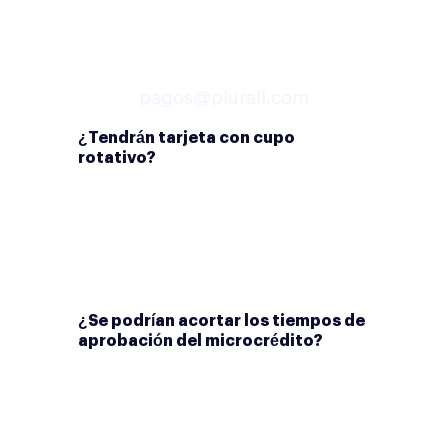
Importante recordarle a nuestros
emprendedores que nos
confirmen sus pagos a nuestro
correo
pagos@plurall.com
¿Tendrán tarjeta con cupo
rotativo?
Federico Gómez – CEO:
En el
futuro tendremos tarjeta de
crédito y vendrá con cupos a la
medida para cada uno de
nuestros clientes.
¿Se podrían acortar los tiempos de
aprobación del microcrédito?
Federico Gómez – CEO:
¡Claro!
Ya estamos en eso. Actualmente
estamos respondiendo entre 5-8
días máximo, pero nuestra meta