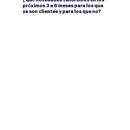
¿Qué novedades tendremos en los
próximos 3 a 6 meses para los que
ya son clientes y para los que no?
Federico Gómez – CEO:
Muchas
novedades. Para quienes ya son
nuestros clientes venimos con
nuestros productos, beneficios
en sus créditos, planes de
educación financiera y más. Si
hoy tienes un crédito con Plurall,
serás uno de los primeros en
saberlo y en tener todas estas
novedades.
Para quienes no son aún nuestros
clientes, estamos estudiando la
opción de atender también a
emprendedores sin registro en
Cámara de Comercio,
emprendedores de otras