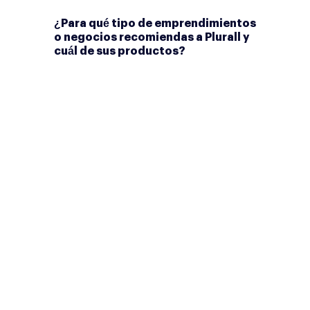
¿Para qué tipo de emprendimientos
o negocios recomiendas a Plurall y
cuál de sus productos?
Federico Gómez – CEO:
¡Para
todos! En Plurall ayudamos a
todos los sectores, tamaños y
estilos de
emprendimientos. Nuestro único
requisito es que sean
considerados como
microempresas por la regulación
aplicable.
Por nuestras políticas de
Desarrollo Sostenible,
no
fondeamos
negocios
relacionados con producción de
alcohol y/o tabaco, combustibles