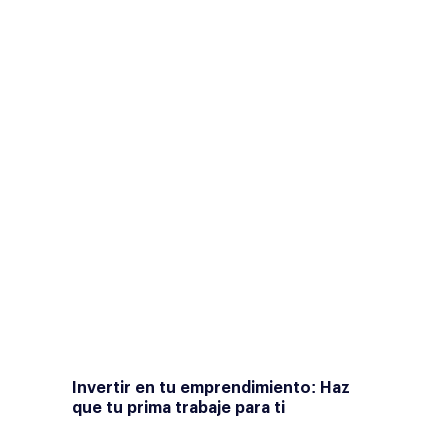
Además, dejarás de pagar
intereses, lo cual te permitirá
ahorrar más o destinar esos
recursos a inversiones futuras.
¿Cómo priorizar el pago? Los
expertos recomiendan empezar
con las deudas más pequeñas.
Esto te ayudará a reducir la
cantidad de pagos mensuales y
sentirás el alivio de ir tachando
deudas de tu lista. Al final, tendrás
más dinero libre mes a mes, el cual
podrás utilizar en tu negocio o
incluso en ahorro.
Invertir en tu emprendimiento: Haz
que tu prima trabaje para ti
Si ya tienes tu propio negocio,